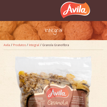
Pular para o conteúdo
Integral
/
/
/
Avila
Produtos
Integral
Granola Granofibra