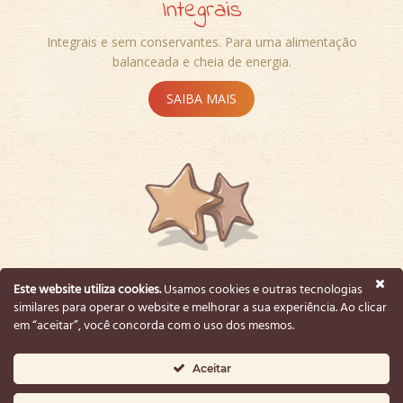
Integrais
Integrais e sem conservantes. Para uma alimentação
balanceada e cheia de energia.
SAIBA MAIS
Lançamentos
Este website utiliza cookies.
Usamos cookies e outras tecnologias
similares para operar o website e melhorar a sua experiência. Ao clicar
Produtos ricos em sabor para diversos fins. Experimente!
em “aceitar”, você concorda com o uso dos mesmos.
SAIBA MAIS
Aceitar