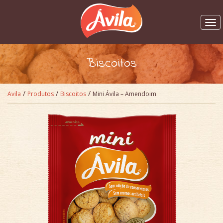
Pular para o conteúdo
Biscoitos
/
/
/
Avila
Produtos
Biscoitos
Mini Ávila – Amendoim