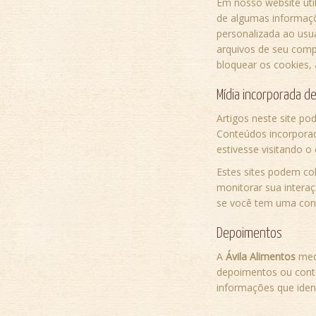
Em nosso website ut
de algumas informaç
personalizada ao usu
arquivos de seu comp
bloquear os cookies, 
Mídia incorporada de
Artigos neste site po
Conteúdos incorpora
estivesse visitando o 
Estes sites podem col
monitorar sua intera
se você tem uma cont
Depoimentos
A
Ávila Alimentos
med
depoimentos ou cont
informações que iden