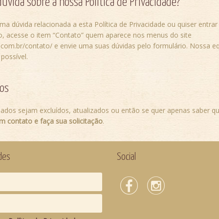
úvida sobre a nossa Política de Privacidade?
a dúvida relacionada a esta Política de Privacidade ou quiser entra
o, acesse o item “Contato” quem aparece nos menus do site
s.com.br/contato/ e envie uma suas dúvidas pelo formulário. Nossa eq
possível.
os
dados sejam excluídos, atualizados ou então se quer apenas saber q
m contato e faça sua solicitação
.
des
Social