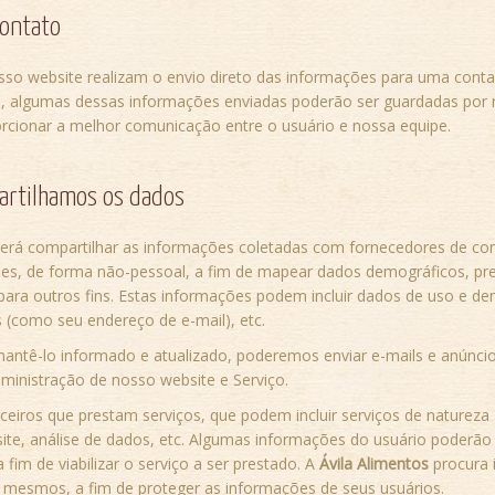
contato
sso website realizam o envio direto das informações para uma conta
o, algumas dessas informações enviadas poderão ser guardadas por
cionar a melhor comunicação entre o usuário e nossa equipe.
rtilhamos os dados
erá compartilhar as informações coletadas com fornecedores de con
dades, de forma não-pessoal, a fim de mapear dados demográficos, pre
para outros fins. Estas informações podem incluir dados de uso e de
 (como seu endereço de e-mail), etc.
mantê-lo informado e atualizado, poderemos enviar e-mails e anúnci
ministração de nosso website e Serviço.
eiros que prestam serviços, que podem incluir serviços de natureza
e, análise de dados, etc. Algumas informações do usuário poderão
 fim de viabilizar o serviço a ser prestado. A
Ávila Alimentos
procura 
s mesmos, a fim de proteger as informações de seus usuários.