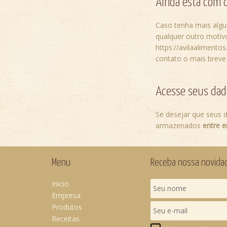
Ainda está com d
Caso tenha mais algum
qualquer outro motiv
https://avilaalimento
contato o mais breve 
Acesse seus dad
Se desejar que seus 
armazenados
entre e
Menu
Receba nossa novida
Inicio
Empresa
Produtos
Receitas