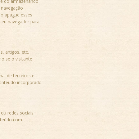
-se do armazenando
a navegação
rio apague esses
 seu navegador para
, artigos, etc.
 se o visitante
al de terceiros e
conteúdo incorporado
ou redes sociais
nteúdo com