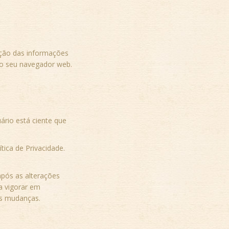
eção das informações
 o seu navegador web.
rio está ciente que
tica de Privacidade.
após as alterações
a vigorar em
 às mudanças.