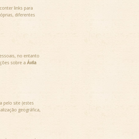
onter links para
óprias, diferentes
essoais, no entanto
mações sobre a
Ávila
 pelo site (estes
alização geográfica,