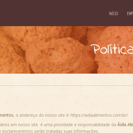
INÍCIO
EMP
Políti
imentos
, o endereço do nosso site é: https://avilaalimentos.com.br/.
uários em nosso site é uma prioridade e responsabilidade da
Ávila Al
de esclareceremos serão tratadas suas informações.