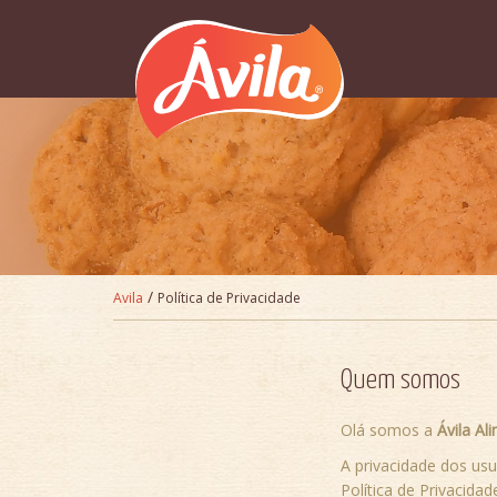
Pular para o conteúdo
/
Avila
Política de Privacidade
Quem somos
Olá somos a
Ávila Al
A privacidade dos us
Política de Privacida