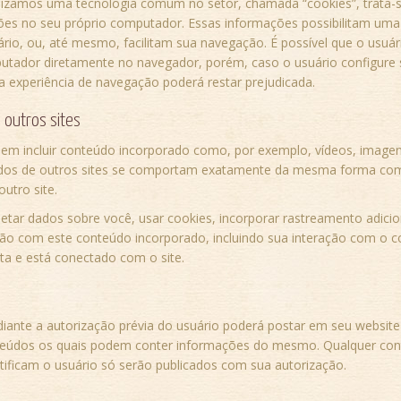
ilizamos uma tecnologia comum no setor, chamada “cookies”, trata
ões no seu próprio computador. Essas informações possibilitam um
ário, ou, até mesmo, facilitam sua navegação. É possível que o usuá
utador diretamente no navegador, porém, caso o usuário configure
a experiência de navegação poderá restar prejudicada.
 outros sites
dem incluir conteúdo incorporado como, por exemplo, vídeos, imagens
dos de outros sites se comportam exatamente da mesma forma como
outro site.
etar dados sobre você, usar cookies, incorporar rastreamento adicion
ção com este conteúdo incorporado, incluindo sua interação com o 
a e está conectado com o site.
iante a autorização prévia do usuário poderá postar em seu website 
eúdos os quais podem conter informações do mesmo. Qualquer co
tificam o usuário só serão publicados com sua autorização.