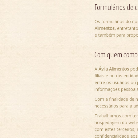
Formulários de 
Os formulários do no
Alimentos
,
entretant
e também para propor
Com quem compa
A
Ávila Alimentos
pod
filiais e outras enti
entre os usuários ou 
informações pessoais
Com a finalidade de 
necessários para a ad
Trabalhamos com terc
hospedagem do websit
com estes terceiros, a
confidencialidade ao